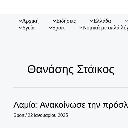
Μετάβαση
στο
περιεχόμενο
Αρχική
Ειδήσεις
Ελλάδα
Υγεία
Sport
Νομικά με απλά λό
Θανάσης Στάικος
Λαμία: Ανακοίνωσε την πρόσ
Sport
/
22 Ιανουαρίου 2025