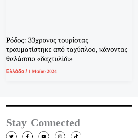
Ρόδος: 33χρονος τουρίστας
τραυματίστηκε από ταχύπλοο, κάνοντας
θαλάσσιο «δαχτυλίδι»
Ελλάδα
/
1 Μαΐου 2024
Stay Connected
T
F
Y
I
T
w
a
o
n
i