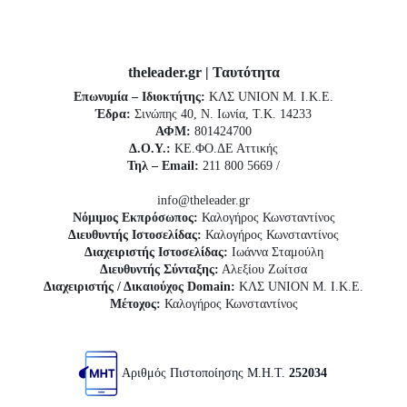
theleader.gr | Ταυτότητα
Επωνυμία – Ιδιοκτήτης:
ΚΛΣ UNION Μ. Ι.Κ.Ε.
Έδρα:
Σινώπης 40, Ν. Ιωνία, Τ.Κ. 14233
ΑΦΜ:
801424700
Δ.Ο.Υ.:
ΚΕ.ΦΟ.ΔΕ Αττικής
Τηλ – Email:
211 800 5669 /
info@theleader.gr
Νόμιμος Εκπρόσωπος:
Καλογήρος Κωνσταντίνος
Διευθυντής Ιστοσελίδας:
Καλογήρος Κωνσταντίνος
Διαχειριστής Ιστοσελίδας:
Ιωάννα Σταμούλη
Διευθυντής Σύνταξης:
Αλεξίου Ζωίτσα
Διαχειριστής / Δικαιούχος Domain:
ΚΛΣ UNION Μ. Ι.Κ.Ε.
Μέτοχος:
Καλογήρος Κωνσταντίνος
Αριθμός Πιστοποίησης Μ.Η.Τ.
252034