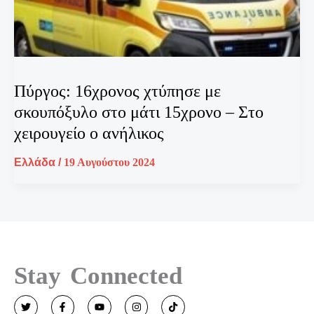
Πύργος: 16χρονος χτύπησε με
σκουπόξυλο στο μάτι 15χρονο – Στο
χειρουγείο ο ανήλικος
Ελλάδα
/
19 Αυγούστου 2024
Stay Connected
T
F
Y
I
T
w
a
o
n
i