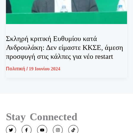
Σκληρή κριτική Ευθυμίου κατά
Ανδρουλάκη: Δεν είμαστε ΚΚΣΕ, άμεση
προσφυγή στις κάλπες για νέο restart
Πολιτική
/
19 Ιουνίου 2024
Stay Connected
T
F
Y
I
T
w
a
o
n
i