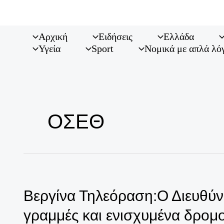
Μετάβαση
στο
περιεχόμενο
Αρχική
Ειδήσεις
Ελλάδα
Υγεία
Sport
Νομικά με απλά λό
ΟΣΕΘ
Βεργίνα Τηλεόραση:Ο Διευθύν
γραμμές και ενισχυμένα δρομ