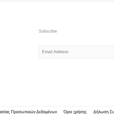
Subscribe
E
m
a
i
l
*
τασίας Προσωπικών Δεδομένων
Όροι χρήσης
Δήλωση Σ