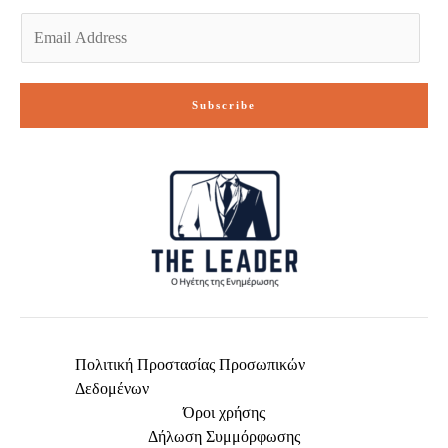
E
m
a
i
Subscribe
l
*
Πολιτική Προστασίας Προσωπικών
Δεδομένων
Όροι χρήσης
Δήλωση Συμμόρφωσης