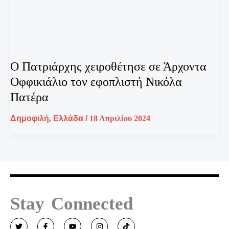
Ο Πατριάρχης χειροθέτησε σε Άρχοντα
Οφφικιάλιο τον εφοπλιστή Νικόλα
Πατέρα
Δημοφιλή
,
Ελλάδα
/
18 Απριλίου 2024
Stay Connected
T
F
Y
I
T
w
a
o
n
i