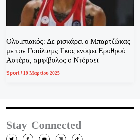
Ολυμπιακός: Δε ρισκάρει ο Μπαρτζώκας
με τον Γουίλιαμς Γκος ενόψει Ερυθρού
Αστέρα, αμφίβολος ο Ντόρσεϊ
Sport
/
19 Μαρτίου 2025
Stay Connected
T
F
Y
I
T
w
a
o
n
i