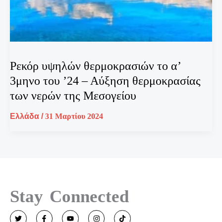
Ρεκόρ υψηλών θερμοκρασιών το α’
3μηνο του ’24 – Αύξηση θερμοκρασίας
των νερών της Μεσογείου
Ελλάδα
/
31 Μαρτίου 2024
Stay Connected
T
F
Y
I
T
w
a
o
n
i