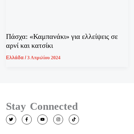
Πάσχα: «Καμπανάκι» για ελλείψεις σε
αρνί και κατσίκι
Ελλάδα
/
3 Απριλίου 2024
Stay Connected
T
F
Y
I
T
w
a
o
n
i
i
c
u
s
k
t
e
t
t
t
t
b
u
a
o