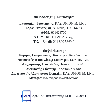
theleader.gr | Ταυτότητα
Επωνυμία – Ιδιοκτήτης:
ΚΛΣ UNION Μ. Ι.Κ.Ε.
Έδρα:
Σινώπης 40, Ν. Ιωνία, Τ.Κ. 14233
ΑΦΜ:
801424700
Δ.Ο.Υ.:
ΚΕ.ΦΟ.ΔΕ Αττικής
Τηλ – Email:
211 800 5669 /
info@theleader.gr
Νόμιμος Εκπρόσωπος:
Καλογήρος Κωνσταντίνος
Διευθυντής Ιστοσελίδας:
Καλογήρος Κωνσταντίνος
Διαχειριστής Ιστοσελίδας:
Ιωάννα Σταμούλη
Διευθυντής Σύνταξης:
Αλεξίου Ζωίτσα
Διαχειριστής / Δικαιούχος Domain:
ΚΛΣ UNION Μ. Ι.Κ.Ε.
Μέτοχος:
Καλογήρος Κωνσταντίνος
Αριθμός Πιστοποίησης Μ.Η.Τ.
252034