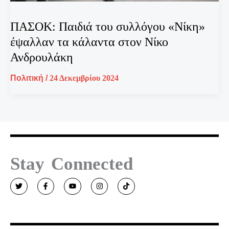
ΠΑΣΟΚ: Παιδιά του συλλόγου «Νίκη»
έψαλλαν τα κάλαντα στον Νίκο
Ανδρουλάκη
Πολιτική
/
24 Δεκεμβρίου 2024
Stay Connected
T
F
Y
I
T
w
a
o
n
i
i
c
u
s
k
t
e
t
t
t
t
b
u
a
o
e
o
b
g
k
r
o
e
r