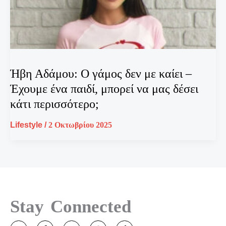
Ήβη Αδάμου: Ο γάμος δεν με καίει –
Έχουμε ένα παιδί, μπορεί να μας δέσει
κάτι περισσότερο;
Lifestyle
/
2 Οκτωβρίου 2025
Stay Connected
T
F
Y
I
T