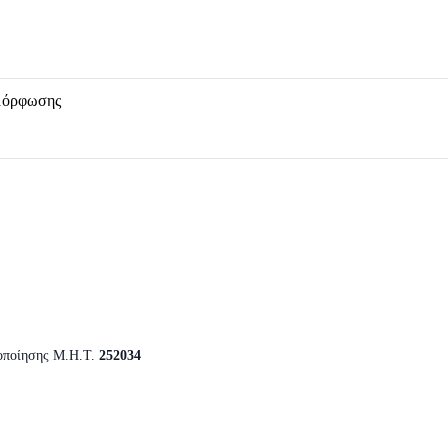
μόρφωσης
οποίησης Μ.Η.Τ.
252034