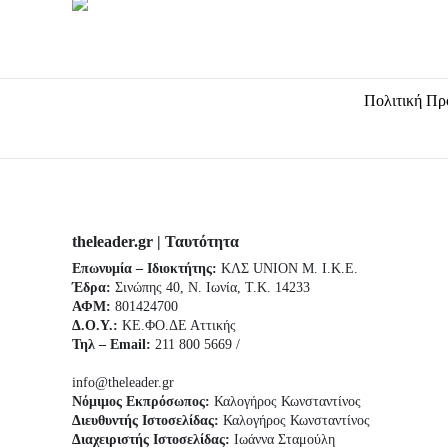
Πολιτική Πρ
theleader.gr | Ταυτότητα
Επωνυμία – Ιδιοκτήτης:
ΚΛΣ UNION Μ. Ι.Κ.Ε.
Έδρα:
Σινώπης 40, Ν. Ιωνία, Τ.Κ. 14233
ΑΦΜ:
801424700
Δ.Ο.Υ.:
ΚΕ.ΦΟ.ΔΕ Αττικής
Τηλ – Email:
211 800 5669 /
info@theleader.gr
Νόμιμος Εκπρόσωπος:
Καλογήρος Κωνσταντίνος
Διευθυντής Ιστοσελίδας:
Καλογήρος Κωνσταντίνος
Διαχειριστής Ιστοσελίδας:
Ιωάννα Σταμούλη