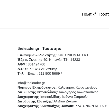
e
o
b
g
k
Πολιτική Προσ
r
o
e
r
k
a
-
m
theleader.gr | Ταυτότητα
Επωνυμία – Ιδιοκτήτης:
f
ΚΛΣ UNION Μ. Ι.Κ.Ε.
Έδρα:
Σινώπης 40, Ν. Ιωνία, Τ.Κ. 14233
ΑΦΜ:
801424700
Δ.Ο.Υ.:
ΚΕ.ΦΟ.ΔΕ Αττικής
Τηλ – Email:
211 800 5669 /
info@theleader.gr
Νόμιμος Εκπρόσωπος:
Καλογήρος Κωνσταντίνος
Διευθυντής Ιστοσελίδας:
Καλογήρος Κωνσταντίνος
Διαχειριστής Ιστοσελίδας:
Ιωάννα Σταμούλη
Διευθυντής Σύνταξης:
Αλεξίου Ζωίτσα
Διαχειριστής / Δικαιούχος Domain:
ΚΛΣ UNION Μ. Ι.Κ.Ε.