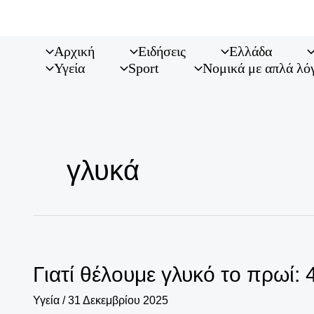
Μετάβαση
στο
περιεχόμενο
Αρχική
Ειδήσεις
Ελλάδα
Υγεία
Sport
Νομικά με απλά λό
γλυκά
Γιατί θέλουμε γλυκό το πρωί: 
Υγεία
/
31 Δεκεμβρίου 2025