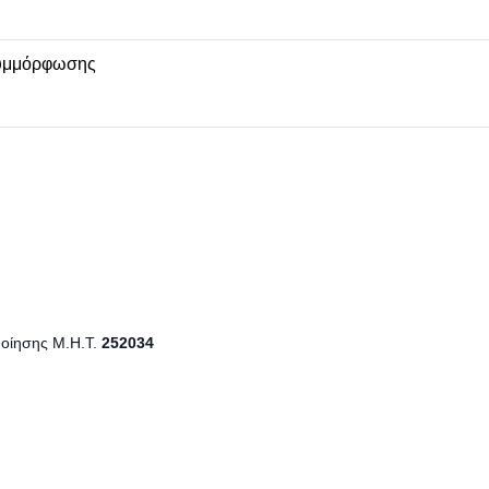
υμμόρφωσης
ποίησης Μ.Η.Τ.
252034