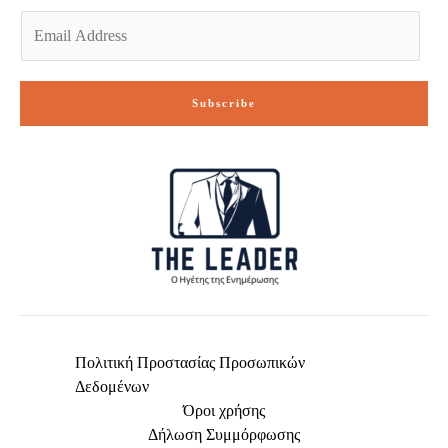
E
m
a
i
Subscribe
l
*
Πολιτική Προστασίας Προσωπικών
Δεδομένων
Όροι χρήσης
Δήλωση Συμμόρφωσης