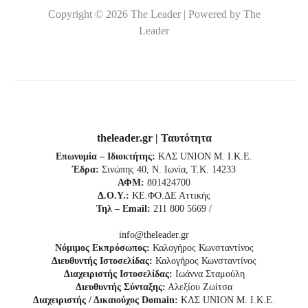
Copyright © 2026 The Leader | Powered by The
Leader
theleader.gr | Ταυτότητα
Επωνυμία – Ιδιοκτήτης:
ΚΛΣ UNION Μ. Ι.Κ.Ε.
Έδρα:
Σινώπης 40, Ν. Ιωνία, Τ.Κ. 14233
ΑΦΜ:
801424700
Δ.Ο.Υ.:
ΚΕ.ΦΟ.ΔΕ Αττικής
Τηλ – Email:
211 800 5669 /
info@theleader.gr
Νόμιμος Εκπρόσωπος:
Καλογήρος Κωνσταντίνος
Διευθυντής Ιστοσελίδας:
Καλογήρος Κωνσταντίνος
Διαχειριστής Ιστοσελίδας:
Ιωάννα Σταμούλη
Διευθυντής Σύνταξης:
Αλεξίου Ζωίτσα
Διαχειριστής / Δικαιούχος Domain:
ΚΛΣ UNION Μ. Ι.Κ.Ε.