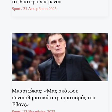
το ιδιαίτερο για μένα»
Sport
/
31 Δεκεμβρίου 2025
Μπαρτζώκας: «Μας σκότωσε
συναισθηματικά ο τραυματισμός του
Έβανς»
Sport
/
13 Νοεμβρίου 2025