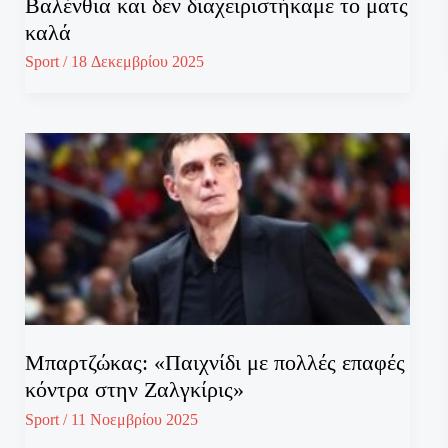
Βαλένθια και δεν διαχειριστήκαμε το ματς
καλά
Sport
/
18 Δεκεμβρίου 2025
Μπαρτζώκας: «Παιχνίδι με πολλές επαφές
κόντρα στην Ζαλγκίρις»
Sport
/
11 Νοεμβρίου 2025