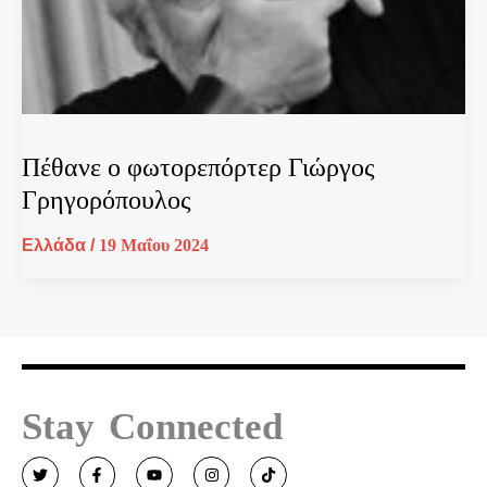
Πέθανε ο φωτορεπόρτερ Γιώργος
Γρηγορόπουλος
Ελλάδα
/
19 Μαΐου 2024
Stay Connected
T
F
Y
I
T
w
a
o
n
i