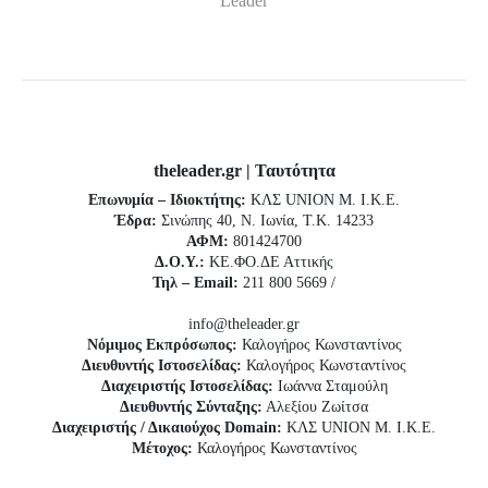
Leader
theleader.gr | Ταυτότητα
Επωνυμία – Ιδιοκτήτης:
ΚΛΣ UNION Μ. Ι.Κ.Ε.
Έδρα:
Σινώπης 40, Ν. Ιωνία, Τ.Κ. 14233
ΑΦΜ:
801424700
Δ.Ο.Υ.:
ΚΕ.ΦΟ.ΔΕ Αττικής
Τηλ – Email:
211 800 5669 /
info@theleader.gr
Νόμιμος Εκπρόσωπος:
Καλογήρος Κωνσταντίνος
Διευθυντής Ιστοσελίδας:
Καλογήρος Κωνσταντίνος
Διαχειριστής Ιστοσελίδας:
Ιωάννα Σταμούλη
Διευθυντής Σύνταξης:
Αλεξίου Ζωίτσα
Διαχειριστής / Δικαιούχος Domain:
ΚΛΣ UNION Μ. Ι.Κ.Ε.
Μέτοχος:
Καλογήρος Κωνσταντίνος