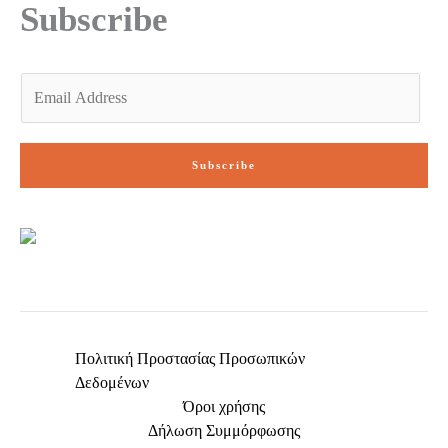
Subscribe
f
E
m
a
i
Subscribe
l
*
Πολιτική Προστασίας Προσωπικών
Δεδομένων
Όροι χρήσης
Δήλωση Συμμόρφωσης