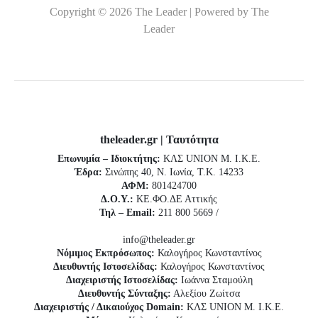
Copyright © 2026 The Leader | Powered by The
Leader
theleader.gr | Ταυτότητα
Επωνυμία – Ιδιοκτήτης:
ΚΛΣ UNION Μ. Ι.Κ.Ε.
Έδρα:
Σινώπης 40, Ν. Ιωνία, Τ.Κ. 14233
ΑΦΜ:
801424700
Δ.Ο.Υ.:
ΚΕ.ΦΟ.ΔΕ Αττικής
Τηλ – Email:
211 800 5669 /
info@theleader.gr
Νόμιμος Εκπρόσωπος:
Καλογήρος Κωνσταντίνος
Διευθυντής Ιστοσελίδας:
Καλογήρος Κωνσταντίνος
Διαχειριστής Ιστοσελίδας:
Ιωάννα Σταμούλη
Διευθυντής Σύνταξης:
Αλεξίου Ζωίτσα
Διαχειριστής / Δικαιούχος Domain:
ΚΛΣ UNION Μ. Ι.Κ.Ε.