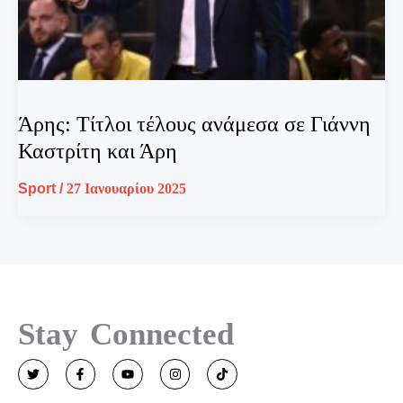
Άρης: Τίτλοι τέλους ανάμεσα σε Γιάννη
Καστρίτη και Άρη
Sport
/
27 Ιανουαρίου 2025
Stay Connected
T
F
Y
I
T
w
a
o
n
i
i
c
u
s
k
t
e
t
t
t