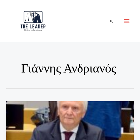
Μετάβαση
στο
περιεχόμενο
Αναζήτηση
Γιάννης Ανδριανός