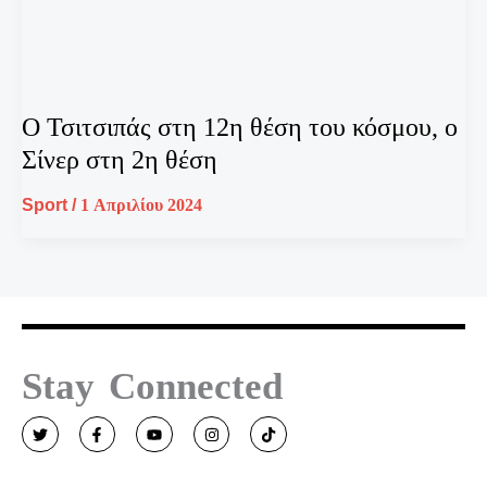
Ο Τσιτσιπάς στη 12η θέση του κόσμου, ο
Σίνερ στη 2η θέση
Sport
/
1 Απριλίου 2024
Stay Connected
T
F
Y
I
T
w
a
o
n
i
i
c
u
s
k
t
e
t
t
t
t
b
u
a
o