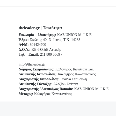
theleader.gr | Ταυτότητα
Επωνυμία – Ιδιοκτήτης:
ΚΛΣ UNION Μ. Ι.Κ.Ε.
Έδρα:
Σινώπης 40, Ν. Ιωνία, Τ.Κ. 14233
ΑΦΜ:
801424700
Δ.Ο.Υ.:
ΚΕ.ΦΟ.ΔΕ Αττικής
Τηλ – Email:
211 800 5669 /
info@theleader.gr
Νόμιμος Εκπρόσωπος:
Καλογήρος Κωνσταντίνος
Διευθυντής Ιστοσελίδας:
Καλογήρος Κωνσταντίνος
Διαχειριστής Ιστοσελίδας:
Ιωάννα Σταμούλη
Διευθυντής Σύνταξης:
Αλεξίου Ζωίτσα
Διαχειριστής / Δικαιούχος Domain:
ΚΛΣ UNION Μ. Ι.Κ.Ε.
Μέτοχος:
Καλογήρος Κωνσταντίνος