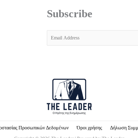
Subscribe
E
m
a
i
l
*
οστασίας Προσωπικών Δεδομένων
Όροι χρήσης
Δήλωση Συμ