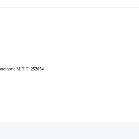
οποίησης Μ.Η.Τ.
252034