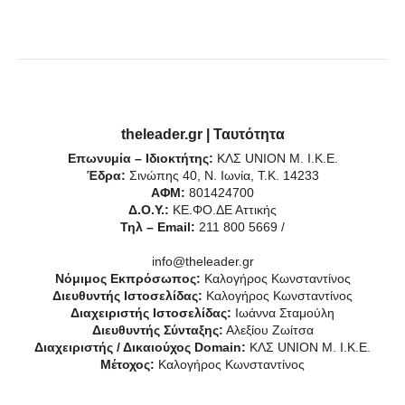
theleader.gr | Ταυτότητα
Επωνυμία – Ιδιοκτήτης:
ΚΛΣ UNION Μ. Ι.Κ.Ε.
Έδρα:
Σινώπης 40, Ν. Ιωνία, Τ.Κ. 14233
ΑΦΜ:
801424700
Δ.Ο.Υ.:
ΚΕ.ΦΟ.ΔΕ Αττικής
Τηλ – Email:
211 800 5669 /
info@theleader.gr
Νόμιμος Εκπρόσωπος:
Καλογήρος Κωνσταντίνος
Διευθυντής Ιστοσελίδας:
Καλογήρος Κωνσταντίνος
Διαχειριστής Ιστοσελίδας:
Ιωάννα Σταμούλη
Διευθυντής Σύνταξης:
Αλεξίου Ζωίτσα
Διαχειριστής / Δικαιούχος Domain:
ΚΛΣ UNION Μ. Ι.Κ.Ε.
Μέτοχος:
Καλογήρος Κωνσταντίνος