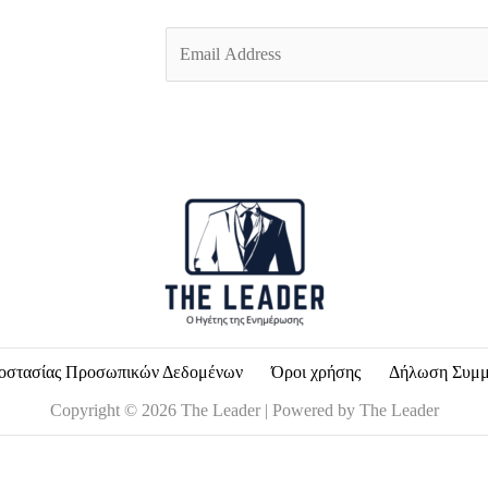
E
m
a
i
l
*
οστασίας Προσωπικών Δεδομένων
Όροι χρήσης
Δήλωση Συμ
Copyright © 2026 The Leader | Powered by The Leader