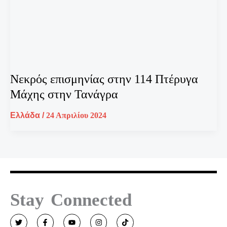
Νεκρός επισμηνίας στην 114 Πτέρυγα
Μάχης στην Τανάγρα
Ελλάδα
/
24 Απριλίου 2024
Stay Connected
T
F
Y
I
T
w
a
o
n
i