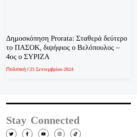
Δημοσκόπηση Prorata: Σταθερά δεύτερο
το ΠΑΣΟΚ, διψήφιος ο Βελόπουλος –
4ος ο ΣΥΡΙΖΑ
Πολιτική
/
25 Σεπτεμβρίου 2024
Stay Connected
T
F
Y
I
T
w
a
o
n
i