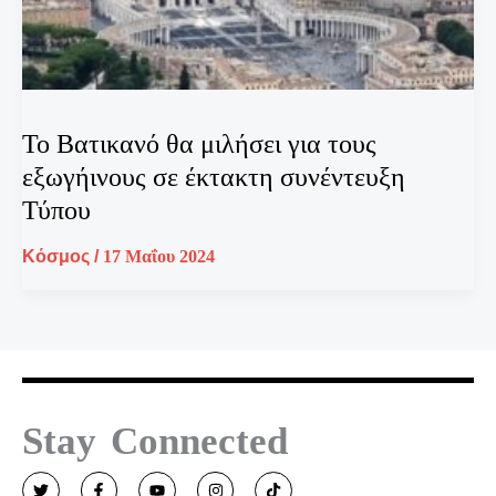
Το Βατικανό θα μιλήσει για τους
εξωγήινους σε έκτακτη συνέντευξη
Τύπου
Κόσμος
/
17 Μαΐου 2024
Stay Connected
T
F
Y
I
T
w
a
o
n
i