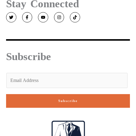
Stay Connected
T
F
Y
I
T
w
a
o
n
i
i
c
u
s
k
t
e
t
t
t
t
b
u
a
o
e
o
b
g
k
r
o
e
r
k
a
-
m
f
Subscribe
E
m
a
i
Subscribe
l
*