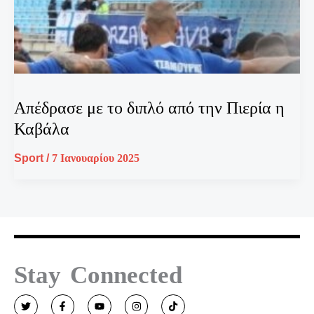
Απέδρασε με το διπλό από την Πιερία η
Καβάλα
Sport
/
7 Ιανουαρίου 2025
Stay Connected
T
F
Y
I
T
w
a
o
n
i