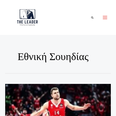
Μετάβαση
στο
περιεχόμενο
Αναζήτηση
Εθνική Σουηδίας