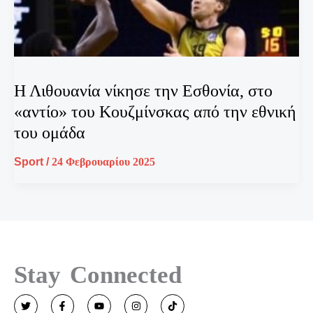
Η Λιθουανία νίκησε την Εσθονία, στο
«αντίο» του Κουζμίνσκας από την εθνική
του ομάδα
Sport
/
24 Φεβρουαρίου 2025
Stay Connected
T
F
Y
I
T
w
a
o
n
i