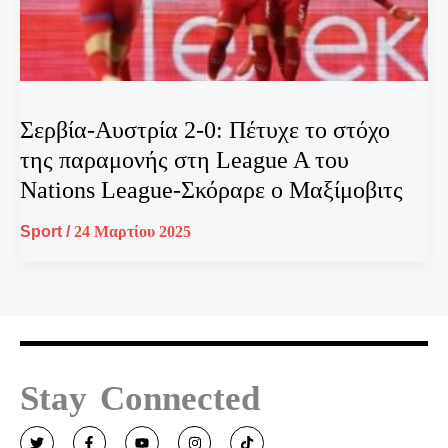
Σερβία-Αυστρία 2-0: Πέτυχε το στόχο
της παραμονής στη League A του
Nations League-Σκόραρε ο Μαξίμοβιτς
Sport
/
24 Μαρτίου 2025
Stay Connected
T
F
Y
I
T
w
a
o
n
i