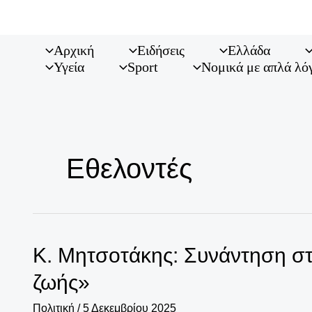
Μετάβαση
στο
περιεχόμενο
Αρχική
Ειδήσεις
Ελλάδα
Υγεία
Sport
Νομικά με απλά λό
Εθελοντές
Κ. Μητσοτάκης: Συνάντηση στ
ζωής»
Πολιτική
/
5 Δεκεμβρίου 2025