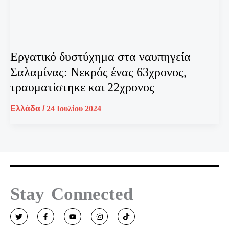
Εργατικό δυστύχημα στα ναυπηγεία
Σαλαμίνας: Νεκρός ένας 63χρονος,
τραυματίστηκε και 22χρονος
Ελλάδα
/
24 Ιουλίου 2024
Stay Connected
T
F
Y
I
T
w
a
o
n
i
i
c
u
s
k