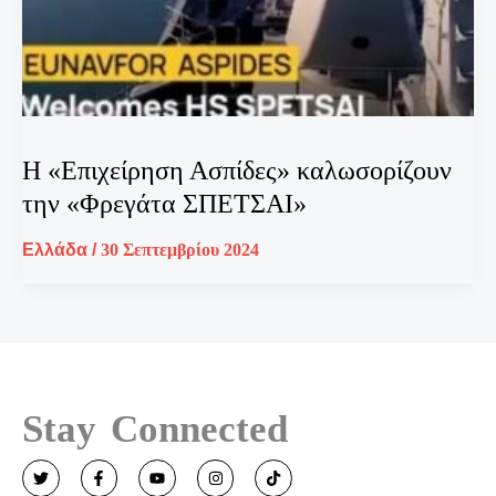
Η «Επιχείρηση Ασπίδες» καλωσορίζουν
την «Φρεγάτα ΣΠΕΤΣΑΙ»
Ελλάδα
/
30 Σεπτεμβρίου 2024
Stay Connected
T
F
Y
I
T
w
a
o
n
i