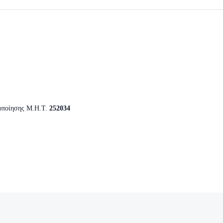
οποίησης Μ.Η.Τ.
252034