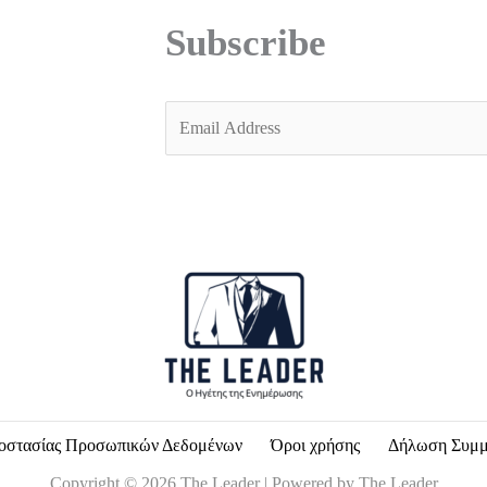
Subscribe
E
m
a
i
l
*
οστασίας Προσωπικών Δεδομένων
Όροι χρήσης
Δήλωση Συμ
Copyright © 2026 The Leader | Powered by The Leader