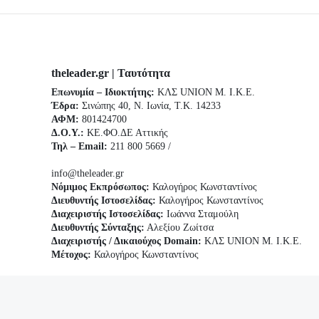
theleader.gr | Ταυτότητα
Επωνυμία – Ιδιοκτήτης:
ΚΛΣ UNION Μ. Ι.Κ.Ε.
Έδρα:
Σινώπης 40, Ν. Ιωνία, Τ.Κ. 14233
ΑΦΜ:
801424700
Δ.Ο.Υ.:
ΚΕ.ΦΟ.ΔΕ Αττικής
Τηλ – Email:
211 800 5669 /
info@theleader.gr
Νόμιμος Εκπρόσωπος:
Καλογήρος Κωνσταντίνος
Διευθυντής Ιστοσελίδας:
Καλογήρος Κωνσταντίνος
Διαχειριστής Ιστοσελίδας:
Ιωάννα Σταμούλη
Διευθυντής Σύνταξης:
Αλεξίου Ζωίτσα
Διαχειριστής / Δικαιούχος Domain:
ΚΛΣ UNION Μ. Ι.Κ.Ε.
Μέτοχος:
Καλογήρος Κωνσταντίνος