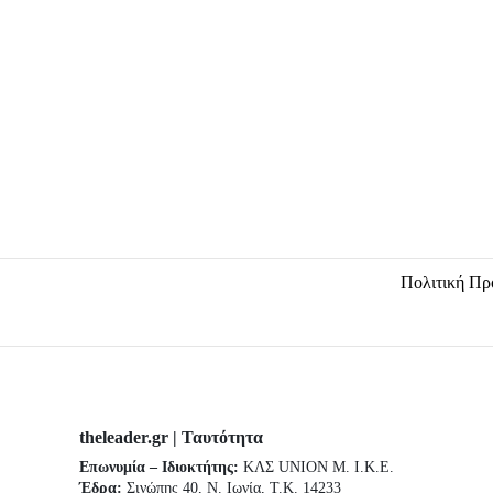
r
o
e
r
k
a
-
m
f
Πολιτική Πρ
theleader.gr | Ταυτότητα
Επωνυμία – Ιδιοκτήτης:
ΚΛΣ UNION Μ. Ι.Κ.Ε.
Έδρα:
Σινώπης 40, Ν. Ιωνία, Τ.Κ. 14233