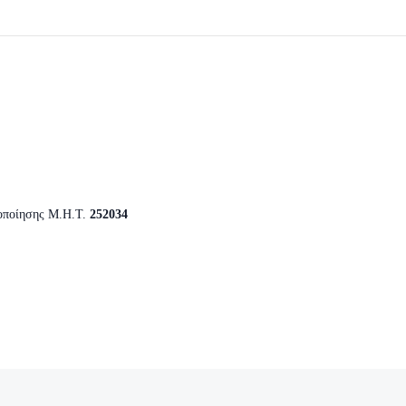
οποίησης Μ.Η.Τ.
252034