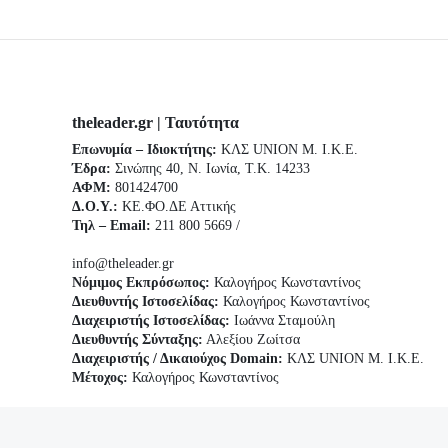
theleader.gr | Ταυτότητα
Επωνυμία – Ιδιοκτήτης:
ΚΛΣ UNION Μ. Ι.Κ.Ε.
Έδρα:
Σινώπης 40, Ν. Ιωνία, Τ.Κ. 14233
ΑΦΜ:
801424700
Δ.Ο.Υ.:
ΚΕ.ΦΟ.ΔΕ Αττικής
Τηλ – Email:
211 800 5669 /
info@theleader.gr
Νόμιμος Εκπρόσωπος:
Καλογήρος Κωνσταντίνος
Διευθυντής Ιστοσελίδας:
Καλογήρος Κωνσταντίνος
Διαχειριστής Ιστοσελίδας:
Ιωάννα Σταμούλη
Διευθυντής Σύνταξης:
Αλεξίου Ζωίτσα
Διαχειριστής / Δικαιούχος Domain:
ΚΛΣ UNION Μ. Ι.Κ.Ε.
Μέτοχος:
Καλογήρος Κωνσταντίνος