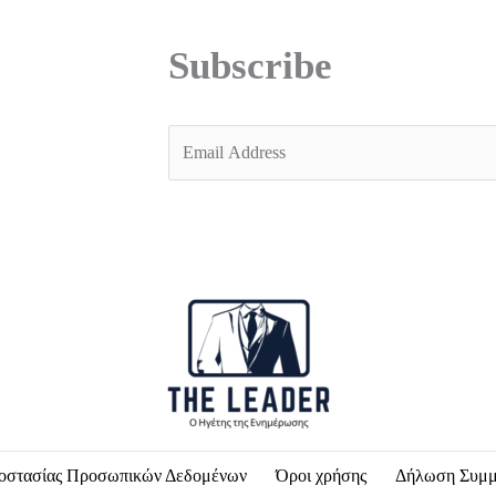
Subscribe
E
m
a
i
l
*
οστασίας Προσωπικών Δεδομένων
Όροι χρήσης
Δήλωση Συμ