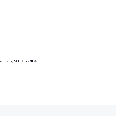
οποίησης Μ.Η.Τ.
252034