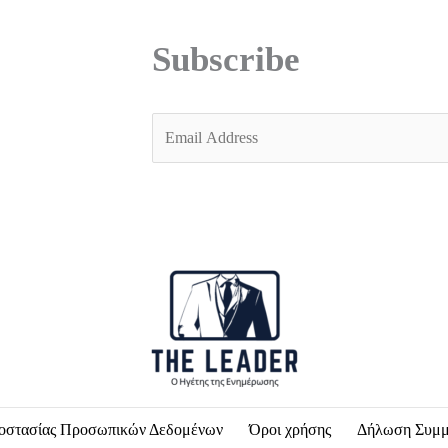
Subscribe
E
m
a
i
l
*
οστασίας Προσωπικών Δεδομένων
Όροι χρήσης
Δήλωση Συμ