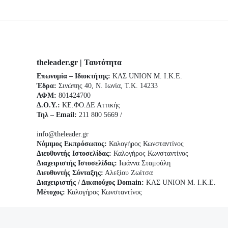
theleader.gr | Ταυτότητα
Επωνυμία – Ιδιοκτήτης:
ΚΛΣ UNION Μ. Ι.Κ.Ε.
Έδρα:
Σινώπης 40, Ν. Ιωνία, Τ.Κ. 14233
ΑΦΜ:
801424700
Δ.Ο.Υ.:
ΚΕ.ΦΟ.ΔΕ Αττικής
Τηλ – Email:
211 800 5669 /
info@theleader.gr
Νόμιμος Εκπρόσωπος:
Καλογήρος Κωνσταντίνος
Διευθυντής Ιστοσελίδας:
Καλογήρος Κωνσταντίνος
Διαχειριστής Ιστοσελίδας:
Ιωάννα Σταμούλη
Διευθυντής Σύνταξης:
Αλεξίου Ζωίτσα
Διαχειριστής / Δικαιούχος Domain:
ΚΛΣ UNION Μ. Ι.Κ.Ε.
Μέτοχος:
Καλογήρος Κωνσταντίνος