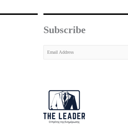
Subscribe
E
m
a
i
l
*