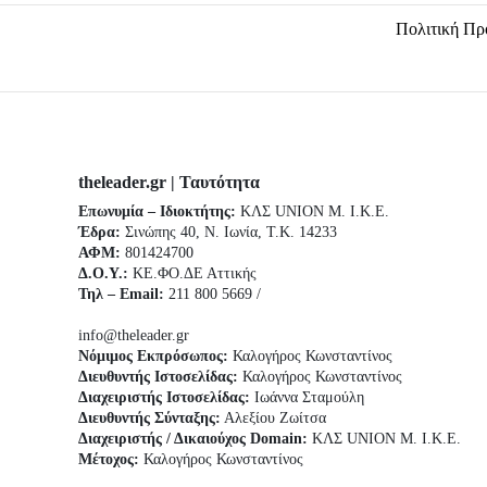
Πολιτική Πρ
theleader.gr | Ταυτότητα
Επωνυμία – Ιδιοκτήτης:
ΚΛΣ UNION Μ. Ι.Κ.Ε.
Έδρα:
Σινώπης 40, Ν. Ιωνία, Τ.Κ. 14233
ΑΦΜ:
801424700
Δ.Ο.Υ.:
ΚΕ.ΦΟ.ΔΕ Αττικής
Τηλ – Email:
211 800 5669 /
info@theleader.gr
Νόμιμος Εκπρόσωπος:
Καλογήρος Κωνσταντίνος
Διευθυντής Ιστοσελίδας:
Καλογήρος Κωνσταντίνος
Διαχειριστής Ιστοσελίδας:
Ιωάννα Σταμούλη
Διευθυντής Σύνταξης:
Αλεξίου Ζωίτσα
Διαχειριστής / Δικαιούχος Domain:
ΚΛΣ UNION Μ. Ι.Κ.Ε.
Μέτοχος:
Καλογήρος Κωνσταντίνος