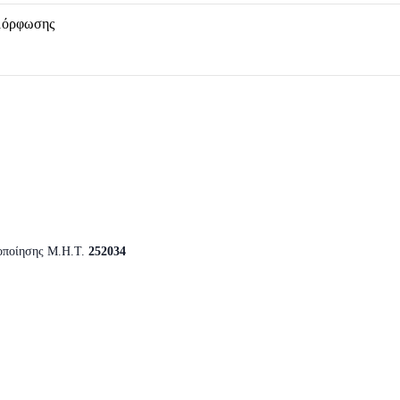
μόρφωσης
οποίησης Μ.Η.Τ.
252034