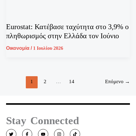
Eurostat: Κατέβασε ταχύτητα στο 3,9% ο
πληθωρισμός στην Ελλάδα τον Ιούνιο
Οικονομία
/
1 Ιουλίου 2026
1
2
…
14
Επόμενο
→
Stay Connected
T
F
Y
I
T
w
a
o
n
i