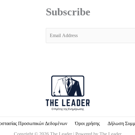
Subscribe
E
m
a
i
l
*
οστασίας Προσωπικών Δεδομένων
Όροι χρήσης
Δήλωση Συμ
Copyright © 2026 The Leader | Powered by The Leader