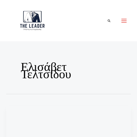
Μετάβαση
στο
περιεχόμενο
Αναζήτηση
Ελισάβετ
Τελτσίδου