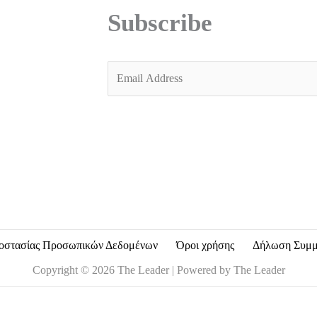
Subscribe
E
m
a
i
l
*
οστασίας Προσωπικών Δεδομένων
Όροι χρήσης
Δήλωση Συμ
Copyright © 2026 The Leader | Powered by The Leader