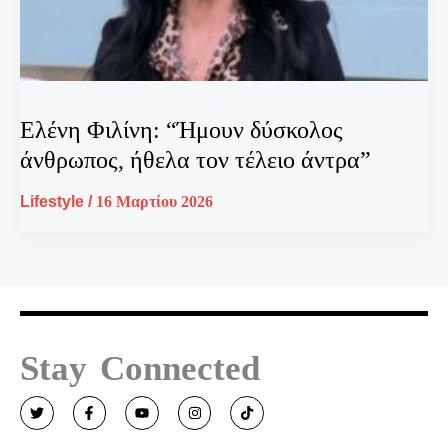
Ελένη Φιλίνη: “Ήμουν δύσκολος
άνθρωπος, ήθελα τον τέλειο άντρα”
Lifestyle
/
16 Μαρτίου 2026
Stay Connected
T
F
Y
I
T
w
a
o
n
i
i
c
u
s
k
t
e
t
t
t