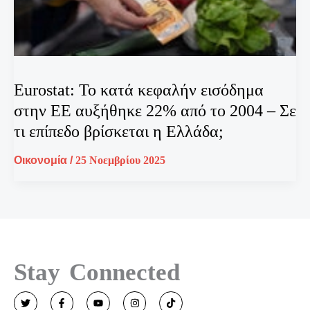
Eurostat: Το κατά κεφαλήν εισόδημα
στην ΕΕ αυξήθηκε 22% από το 2004 – Σε
τι επίπεδο βρίσκεται η Ελλάδα;
Οικονομία
/
25 Νοεμβρίου 2025
Stay Connected
T
F
Y
I
T
w
a
o
n
i