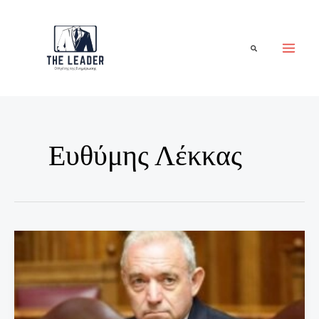
Μετάβαση
στο
περιεχόμενο
Αναζήτηση
Ευθύμης Λέκκας